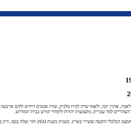
 תרפ”ז, 28 בנובמבר 1926 – בצ’יכנוב שבפולין לאביו, אהרן יונה, ולאִמו שרה לבית מלניק, שהיו אנש
צהריים למד עברית, מקצועות יהדות ולימודי קודש בבית־המדרש.