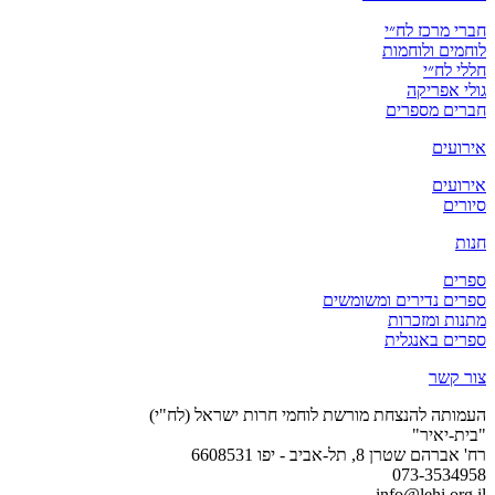
חברי מרכז לח״י
לוחמים ולוחמות
חללי לח״י
גולי אפריקה
חברים מספרים
אירועים
אירועים
סיורים
חנות
ספרים
ספרים נדירים ומשומשים
מתנות ומזכרות
ספרים באנגלית
צור קשר
העמותה להנצחת מורשת לוחמי חרות ישראל (לח"י)
"בית-יאיר"
רח' אברהם שטרן 8, תל-אביב - יפו 6608531
073-3534958
info@lehi.org.il