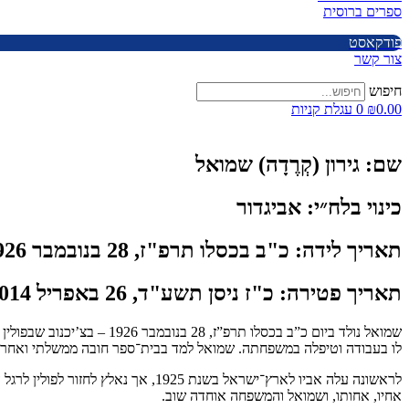
ספרים ברוסית
פודקאסט
צור קשר
חיפוש
0.00
₪
0
עגלת קניות
שם:
גירון (קְרֶדָה) שמואל
כינוי בלח״י:
אביגדור
תאריך לידה:
כ"ב בכסלו תרפ"ז, 28 בנובמבר 1926
תאריך פטירה:
כ"ז ניסן תשע"ד, 26 באפריל 2014
שמואל נולד ביום כ”ב בכסלו
לו בעבודה וטיפלה במשפחתה. שמואל למד בבית־ספר חובה ממשלתי ואחר־ה
אחיו, אחותו, ושמואל והמשפחה אוחדה שוב.