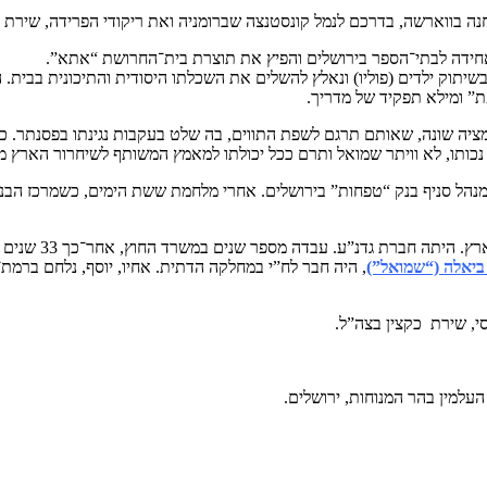
נה בווארשה, בדרכם לנמל קונסטנצה שברומניה ואת ריקודי הפרידה, שירת ה
חידה לבתי־הספר בירושלים והפיץ את תוצרת בית־החרושת “אתא”.
ד בבתי־ספר דתיים: ת”ת מזרחי, “חורב” ו”מעלה”. בגיל 14 חלה בשיתוק ילדים (פוליו) ונאלץ להשלים את הש
” ומילא תפקיד של מדריך.
ת ואינפורמציה שונה, שאותם תרגם לשפת התווים, בה שלט בעקבות נגינתו בפסנתר
נכותו, לא וויתר שמואל ותרם ככל יכולתו למאמץ המשותף לשיחרור הארץ מ
19 עבד במשרד האוצר, במחלקת החשב הכללי. בשנת 1965 היה מנהל סניף בנק “טפחות” בירושלים. אחרי מל
ביאלה (“שמואל”)
סי, שירת כקצין בצה”ל.