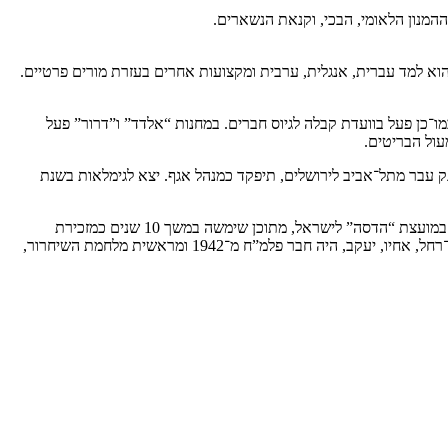
המנון הלאומי, הבכי, וקנאת הנשארים.
כלתו היסודית והתיכונית בבית. הוא למד עברית, אנגלית, ערבית ומקצועות אחרים בעזרת מורים פרטיים.
. כמו־כן פעל בוועדת קבלה לגיוס חברים. במחנות “אלדד” ו”דרור” פעל
עול הבריטים.
חמת ששת הימים, כשמרכז הבנק עבר מתל־אביב לירושלים, תיפקד כמנהל אגף. יצא לגימלאות בשנת
בשנת 1954 נשא לאִשה את שרה לבית ביאלה, ילידת ירושלים, דור ששי בארץ. היתה חברת גדנ”ע. עבדה מספר שנים במשרד החוץ, אחר־כך 33 שנים במועצת “הדסה” לישראל, מתוכן שימשה במשך 10 שנים כמזכירת
, היה חבר לח”י במחלקה הדתית. אחיו, יוסף, נלחם ברמת־רחל, אחיו, יעקב, היה חבר פלמ”ח מ־1942 ומראשית מלחמת השיחרור,