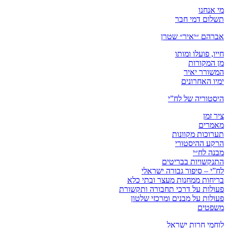
מי אנחנו
תשלום דמי חבר
אברהם ״יאיר״ שטרן
חייו, פועלו ומותו
מן המקורות
המשורר יאיר
ימיו האחרונים
היסטוריה של לח”י
ציר זמן
מאמרים
תערוכות מקוונות
הרקע ההיסטורי
מבנה לח״י
התנקשויות בבריטים
לח”י – סיפור גבורה ישראלי
בריחות ממחנות מעצר ובתי כלא
פעולות על דרכי תחבורה ותקשורת
פעולות על מבנים ומרכזי שלטון
משפטים
לוחמי חרות ישראל