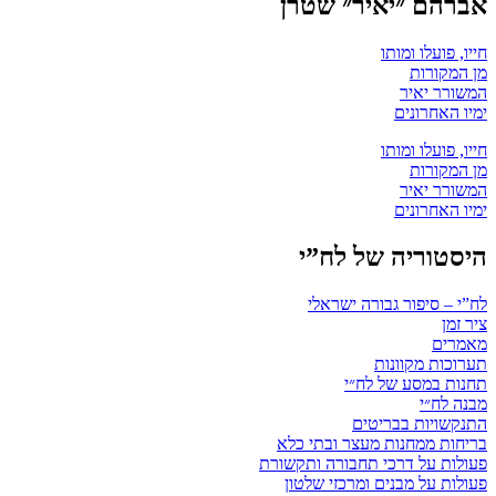
אברהם ״יאיר״ שטרן
חייו, פועלו ומותו
מן המקורות
המשורר יאיר
ימיו האחרונים
חייו, פועלו ומותו
מן המקורות
המשורר יאיר
ימיו האחרונים
היסטוריה של לח”י
לח”י – סיפור גבורה ישראלי
ציר זמן
מאמרים
תערוכות מקוונות
תחנות במסע של לח״י
מבנה לח״י
התנקשויות בבריטים
בריחות ממחנות מעצר ובתי כלא
פעולות על דרכי תחבורה ותקשורת
פעולות על מבנים ומרכזי שלטון