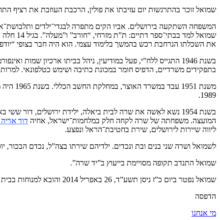
שמואל זוכר בהתרגשות יום עזיבתו את פולין, הרכבת העוזבת את רציף התח
המשפחה השתקעה בירושלים. אביו הקים מתפרה לבגדי־ילדים ותלבושת־א
שמואל למ
את השכלתו הנרחבת רכש בהמשך בלימוד עצמי. הוא היה חבר בצופי “יודפת
בשנת 1946 התגייס ללח”י, פעל במודיעין, ניהל בביתו ארכיון שמו
בתפקידים משרדיים, הדפיס חומר במכונת כתיבה ושימש כטלפונאי. למרות 
משנת 51
1989.
המועצה. משפחתה של שרה לקחה חלק במלחמות־ישראל, אחיה
דוד אריה 
ליווה שיירות לירושלים, שירת בחטיבת־הראל ונפצע.
לשמואל ושרה שני בנים ובת ונכדים. ילדיהם שירתו בצה”ל, נכדם הבכור, יו
שמואל התנדב תקופה מסויימת בייעוץ ב”יד שרה”.
שמואל נפטר ביום כ”ז ניסן תשע”ד, 26 באפריל 2014 והובא למנוחות בבית העלמין בהר המנוחות, ירושלים.
הדפסה
מי אנחנו