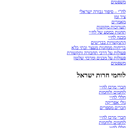
משפטים
לח”י – סיפור גבורה ישראלי
ציר זמן
מאמרים
תערוכות מקוונות
תחנות במסע של לח״י
מבנה לח״י
התנקשויות בבריטים
בריחות ממחנות מעצר ובתי כלא
פעולות על דרכי תחבורה ותקשורת
פעולות על מבנים ומרכזי שלטון
משפטים
לוחמי חרות ישראל
חברי מרכז לח״י
לוחמים ולוחמות
חללי לח״י
גולי אפריקה
חברים מספרים
חברי מרכז לח״י
לוחמים ולוחמות
חללי לח״י