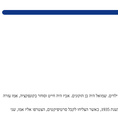
ים דתיים ולהם ארבעה ילדים. שמואל היה בן הזקונים. אביו היה חייט וסוחר בקונפקציה, אִמו עזרה
לראשונה עלה אביו לארץ־ישראל בשנת 1925, אך נאלץ לחזור לפולין לרגל המצב הכלכלי הקשה ששרר בארץ. בשנית בשנת 1932 חזר ועלה בגפו, ורק בשנת 1935, כאשר הצליחו לקבל סרטיפיקטים, הצטרפו אליו אמו, שני