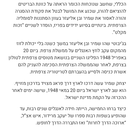
הכללי, שחשב שנוכחות הכומר הראתה על כוונת הבריטים
להוציאם להורג, שכנע את המושל לבטל את פקודת ההסגרה
והורה לאסור את שמיר ובן אליעזר בעוון הסתננות לסומליה
הצרפתית. בינתיים בסיוע ידידים בפריז, הוסדר לשניים “זכות
מקלט”.
בג’יבוטי שהו שמיר ובן אליעזר במשך כשנה בלי יכולת לזוז
מהמקום עקב לחץ האנגלים על ממשלת צרפת. ביום 20
באפריל 1948 הפליגו השניים בנושאת מטוסים צרפתית לטולון
בצרפת, לאחר שהממשלה הצרפתית הסכימה להעניק להם
אשרת כניסה ולסייע בהעברתם לטריטוריה צרפתית.
יצחק שמיר עשה דרכו לארץ דרך פראג מצויד בדרכון מזויף.
הוא שב לארץ ישראל ביום 20 במאי 1948, שישה ימים לאחר
ההכרזה על הקמת מדינת ישראל.
כיצד ברחו החמישה, הייתה חידה לאנגלים שנים רבות, עד
שהופיע בשפות רבות ספרו של יעקב מרידור, איש אצ”ל,
“ארוכה הדרך לחרות” ואז התבררה הדרך לחופש.