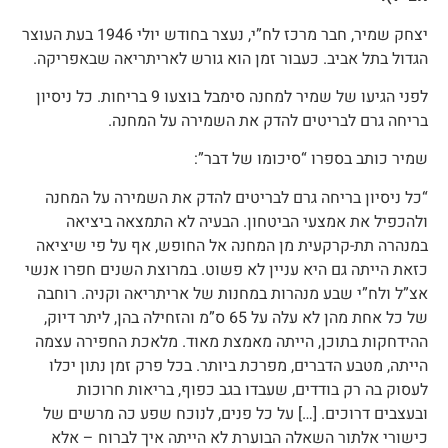
יצחק שמיר, חבר מרכז לח”י, נעצר בחודש יולי 1946 בעת העוצר
הגדול בתל אביב. כעבור זמן הוא גורש לאריתריאה שבאפריקה.
לפני הגיעו של שמיר למחנה סימבל בוצעו 9 בריחות. כל ניסיון
בריחה גרם לבריטים להדק את השמירה על המחנה.
שמיר כותב בספרו “סיכומו של דבר”:
“כל ניסיון בריחה גרם לבריטים להדק את השמירה על המחנה
ולהכפיל את אמצעי הביטחון. הבעיה לא התמצאה ביציאה
במנהרה תת-קרקעית מן המחנה אל החופש, אף על פי שיציאה
כזאת הייתה גם היא עניין לא פשוט. במרוצת השנים חפרו אנשי
אצ”ל ולח”י שבע מנהרות במחנות של אריתריאה וקניה. רוחבה
של כל אחת מהן לא עלה על 65 ס”מ והזחילה בהן, ליתר דיוק,
ההידחקות בתוכן, הייתה מאמצת מאוד. מלאכת החפירה עצמה
הייתה, מטבע הדברים, מפרכת ביותר. בכל פרק זמן נתון יכלו
לעסוק בה רק בודדים, שעבדו בגב כפוף, בריאות חרוכות
ובעצבים דרוכים. […] על כל פנים, לנוכח שפע כה מרשים של
כישורי אלתור השאלה הבוערת לא הייתה איך לברוח – אלא