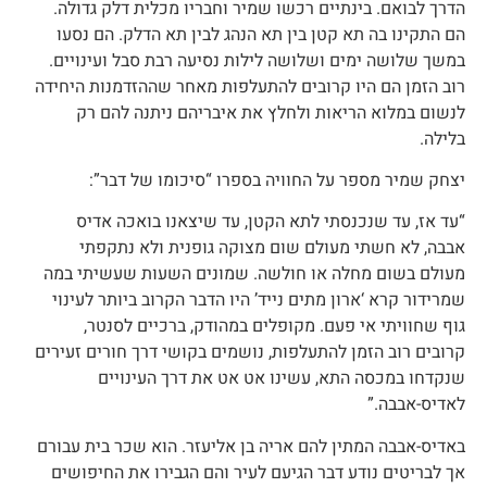
הדרך לבואם. בינתיים רכשו שמיר וחבריו מכלית דלק גדולה.
הם התקינו בה תא קטן בין תא הנהג לבין תא הדלק. הם נסעו
במשך שלושה ימים ושלושה לילות נסיעה רבת סבל ועינויים.
רוב הזמן הם היו קרובים להתעלפות מאחר שההזדמנות היחידה
לנשום במלוא הריאות ולחלץ את איבריהם ניתנה להם רק
בלילה.
יצחק שמיר מספר על החוויה בספרו “סיכומו של דבר”:
“עד אז, עד שנכנסתי לתא הקטן, עד שיצאנו בואכה אדיס
אבבה, לא חשתי מעולם שום מצוקה גופנית ולא נתקפתי
מעולם בשום מחלה או חולשה. שמונים השעות שעשיתי במה
שמרידור קרא ‘ארון מתים נייד’ היו הדבר הקרוב ביותר לעינוי
גוף שחוויתי אי פעם. מקופלים במהודק, ברכיים לסנטר,
קרובים רוב הזמן להתעלפות, נושמים בקושי דרך חורים זעירים
שנקדחו במכסה התא, עשינו אט אט את דרך העינויים
לאדיס-אבבה.”
באדיס-אבבה המתין להם אריה בן אליעזר. הוא שכר בית עבורם
אך לבריטים נודע דבר הגיעם לעיר והם הגבירו את החיפושים