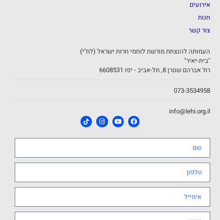
אירועים
חנות
צור קשר
העמותה להנצחת מורשת לוחמי חרות ישראל (לח"י)
"בית-יאיר"
רח' אברהם שטרן 8, תל-אביב - יפו 6608531
073-3534958
info@lehi.org.il