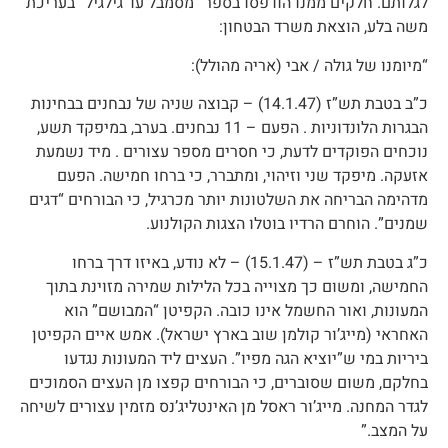
לגלותם. חלקים ממנו הודפסו בספר “מסמבל עד גילגיל” בעריכת
משה בלע, הוצאת משרד הבטחון:
“מיומנו של גולה / אבי (אריה מהולל):
כ”ב בטבת תש”ז (14.1.47) – קבוצה שניה של נבחנים בבחינות
הבגרות הלונדוניות . הפעם – 11 נבחנים. בערב, במיפקד תשע,
נוכחים הפוקדים לדעת, כי חסרים מספר עצורים . מיד נשמעת
אזעקה. מיפקד שני וזיהוי, ומתברר, כי ברחו חמישה. הפעם
מדהימה הבריחה את השלטונות יותר מכרגיל, כי הבורחים “דגים
שמנים”. הוחרם הרדיו בוטלו הצגות הקולנוע.
כ”ג בטבת תש”ז – (15.1.47) – לא נודע, באיזו דרך ברחו
החמישה, ומשום כך מצוייה בכל הלילות שמירה מזוינת בתוך
המעונות, ואור החשמל אינו כובה. הקפיטן “המבושם” הוא
האחראי (מייג’ור קולמן שוב בארץ ישראל). אמש איים הקפיטן
ביריות במי ש”יוציא הגה מפיו”. העצים ליד המעונות נגדעו
בחלקם, משום שסוברים, כי הבורחים קפצו מן העצים הסמוכים
לגדר המחנה. מייג’ור ראסל מן האינטליג’נס מזמין עצורים לשיחה
על המצב.”