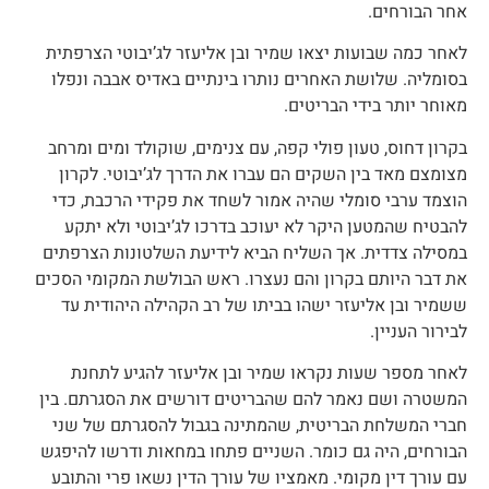
אחר הבורחים.
לאחר כמה שבועות יצאו שמיר ובן אליעזר לג’יבוטי הצרפתית
בסומליה. שלושת האחרים נותרו בינתיים באדיס אבבה ונפלו
מאוחר יותר בידי הבריטים.
בקרון דחוס, טעון פולי קפה, עם צנימים, שוקולד ומים ומרחב
מצומצם מאד בין השקים הם עברו את הדרך לג’יבוטי. לקרון
הוצמד ערבי סומלי שהיה אמור לשחד את פקידי הרכבת, כדי
להבטיח שהמטען היקר לא יעוכב בדרכו לג’יבוטי ולא יתקע
במסילה צדדית. אך השליח הביא לידיעת השלטונות הצרפתים
את דבר היותם בקרון והם נעצרו. ראש הבולשת המקומי הסכים
ששמיר ובן אליעזר ישהו בביתו של רב הקהילה היהודית עד
לבירור העניין.
לאחר מספר שעות נקראו שמיר ובן אליעזר להגיע לתחנת
המשטרה ושם נאמר להם שהבריטים דורשים את הסגרתם. בין
חברי המשלחת הבריטית, שהמתינה בגבול להסגרתם של שני
הבורחים, היה גם כומר. השניים פתחו במחאות ודרשו להיפגש
עם עורך דין מקומי. מאמציו של עורך הדין נשאו פרי והתובע