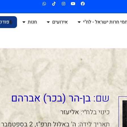
מי חרות ישראל - לח"י
אירועים
חנות
פודק
שם:
בן-הר (בכר) אברהם
כינוי בלח״י:
אליעזר
תאריך לידה:
ה' באלול תרפ"ז, 2 בספטמבר 1927