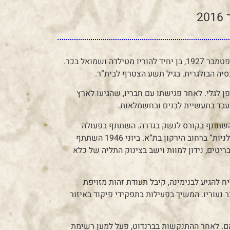
אברהם נולד בפְּלוֹבְדִיב שבבולגריה ביום ה’ באלול תרפ”ז, 2 בספטמבר 1927, בן יחיד להוריו מטילדה ושמואל בכר.
סיה הבולגרית. בגיל תשע הצטרף לבית”ר.
“עליית הנוער” באופן לגלי. לאחר פגישתו עם חבריו, שהגיעו לארץ
והשתתף בקורס לנשק בגדרה. השתתף בפעולה
בשדה־התעופה “סירקין”, לקח חלק בהחרמת נשק במחנה “הכלניות” ברחוב הירקון בת”א. ביוני 1946 השתתף
טים, נידון למוות וישב בצינוק התליה של כלא
”י. הצליח להגיע לבנימינה, קיבל תעודת זהות מזויפת
נעוריו. המשיך בפעילות בתפקידי פיקוד באיזור
חותיהם. לאחר ההתנקשות בברנדוט, פעל למען רשימת