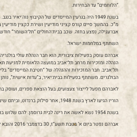
“הלוחמים” עד הבחירות.
בשנת 1949 היה בגרעין המייסדים של הקיבוץ נוה־יאיר 
אבו־עגֵילה, נפצע בחזה. שכב בבית־החולים “תל־השומר” חודש
השתתף במלחמות ישראל.
אברהם עוסק בפעילות ציבורית, הוא חבר הנהלת עולי בולגרי
הנהלה ומזכירות מרחב תל־אביב במועצה הלאומית למניעת תאונו
תל־אביב. חבר המזכירות וההנהלה של “חטיבת המייסדים” בלי
הבולגרים. משתתף בפעילות בבית־יאיר, ב”עדות אישית”, נותן 
לאברהם מפעל לייצור צעצועים, בעל הוצאת ספרים, ועוסק בה
הוריו הגיעו לארץ בשנת 1948, אחר סילוק ברנדוט, וביתם שימש מקלט ומטה ליצחק שמיר במשך כחצי שנה.
בשנת 1954 נשא לאִשה את רינה לבית גרוסמן. להם שלוש בנות: יאירה, אושרה וטלי, ונכדים.
אברהם נפטר ביום א’ בטבת תשע”ז, 30 בדצמבר 2016 והובא למנוחות בבית העלמין ירקון.