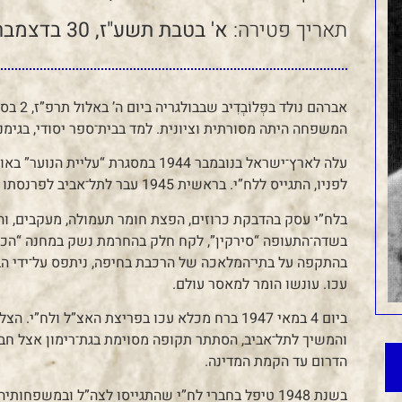
תאריך פטירה:
א' בטבת תשע"ז, 30 בדצמבר 2016
המשפחה היתה מסורתית וציונית. למד בבית־ספר יסודי, בגימנ
עלה לארץ־ישראל בנובמבר 1944 במסגרת 
לפניו, התגייס ללח”י. בראשית 1945 עבר לתל־אביב לפרנסתו עבד בתעשיית לבֵנים ובחשמלאות.
בלח”י עסק בהדבקת כרוזים, הפצת חומר תעמולה, מעקבים, 
בהתקפה על בתי־המלאכה של הרכבת בחיפה, ניתפס על־ידי הברי
עכו. עונשו הומר למאסר עולם.
ביום 4 במאי 1947 ברח מכלא עכו בפריצת האצ”ל ולח
והמשיך לתל־אביב, הסתתר תקופה מסוימת בגת־רימון אצל חבר 
הדרום עד הקמת המדינה.
בשנת 1948 טיפל בחברי לח”י שהתגייסו לצה”ל ובמשפ