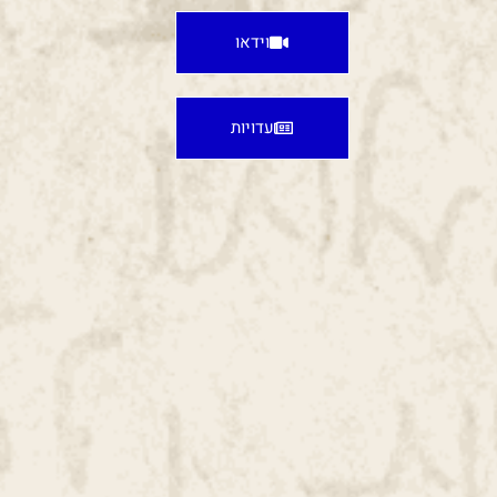
וידאו
עדויות