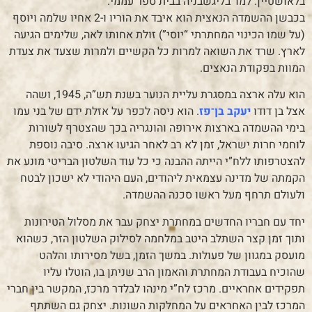
בלאושטיין. למד בליגשבניה בבית ספר עממי.
בכבשן ההשמדה הנאצית הוא איבד את הוריו ו-2 אחיו שלמה ויוסף
(על שמו הכינוי המחתרתי “יוסי”) זולת אחותו לאה, שלימים הגיעה
לארץ. שרד את השואה למרות כל הקשיים ולמרות שצעד את צעדת
המוות בפקודת הנאצים.
הוא עלה ארצה במסגרת עליית הנוער בשנת תש”ה, 1945, ושהה
אצל בן דודו
יעקב בן־פז
. הוא ניסה לכפר על אזלת ידם של בני עמו
בימי ההשמדה בארצות אירופה והונגריה בכך שהצטרף לשורות
לוחמי חרות ישראל, זמן לא רב לאחר הגיעו ארצה. סיבה נוספת
להצטרפותו ללח”י הייתה ההבנה כי כל עוד השלטון הבריטי מונע את
הקמתה של מדינה עצמאית ליהודים, העם היהודי לא ישכון לבטח
ולעולם תרחף מעל ראשו סכנה ההשמדה.
יחד עם חבריו החדשים במחתרת יצחק עבר את מסלול הטירונות
ותוך זמן קצר השתלב היטב במלחמה לסילוק השלטון הזר, כשהוא
מועסק במגוון של פעולות. במשך הזמן, בשל מסירותו והלהט
שהוכיח בעבודת המחתרת והאמון הרב שניתן בו, הוטלו עליו
תפקידים אחראיים. מרכז לח”י מינהו לבלדר מרכז, המקשר בין חברי
המרכז לבין האחראים על המחלקות השונות. יצחק גם השתתף