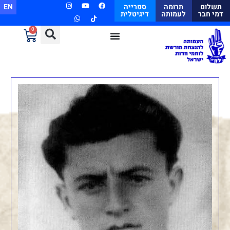
תשלום
תרומה
ספרייה
EN
דמי חבר
לעמותה
דיגיטלית
0