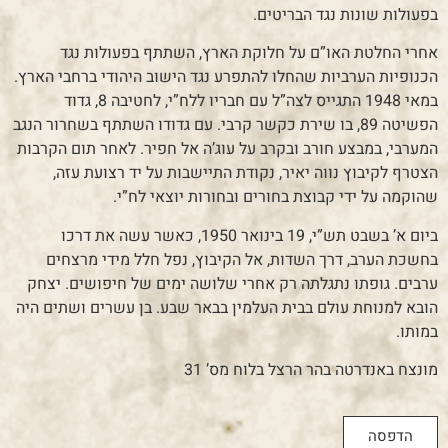
בפעולות שונות נגד הבריטים.
אחרי החלטת האו”ם על חלוקת הארץ, השתתף בפעולות נגד
הכנופיות הערביות שהחלו להתפרע נגד הישוב היהודי ברחבי הארץ.
במאי 1948 התגייס לצה”ל עם חבריו ללח”י, לחטיבה 8, גדוד
הפשיטה 89, בו שירת כקשר קרבי. עם גדודו השתתף בשחרור הנגב
המערבי, במבצע חורב ובקרב על עוג’ה אל חפיר. לאחר תום הקרבות
הצטרף לקיבוץ נווה יאיר, נקודת התיישבות על יד רצועת עזה,
שהוקמה על ידי קבוצת בחורים ובחורות יוצאי לח”י.
ביום א’ בשבט תש”י, 19 בינואר 1950, כאשר עשה את דרכו
בחשכת הערב, דרך השדות, אל הקיבוץ, נפל חלל מידי מרצחים
ערבים. גופתו נתגלתה רק אחרי שלושה ימים של חיפושים. יצחק
הובא למנוחת עולם בבית העלמין בבאר שבע. בן עשרים ושתים היה
במותו.
מונצח באנדרטה בהר הרצל בלוח מס’ 31
הדפסה