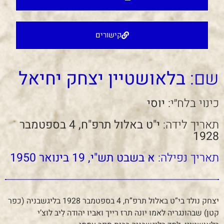
קישורים
שם:
בלאושטיין יצחק יחיאל
כינוי בלח״י:
יוסי
תאריך לידה:
י"ט באלול תרפ"ח, 4 בספטמבר
1928
תאריך נפילה:
א בשבט תש"י, 19 בינואר 1950
יצחק נולד בי”ט באלול תרפ”ח, 4 בספטמבר 1928 בליגשבניה (כפר
קטן) שבהונגריה לאמו יונה תרז רייך ואביו יהודה לֵיב לוצ’י