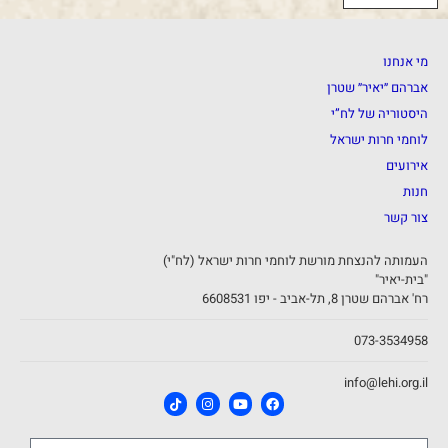
מי אנחנו
אברהם ״יאיר״ שטרן
היסטוריה של לח”י
לוחמי חרות ישראל
אירועים
חנות
צור קשר
העמותה להנצחת מורשת לוחמי חרות ישראל (לח"י)
"בית-יאיר"
רח' אברהם שטרן 8, תל-אביב - יפו 6608531
073-3534958
info@lehi.org.il