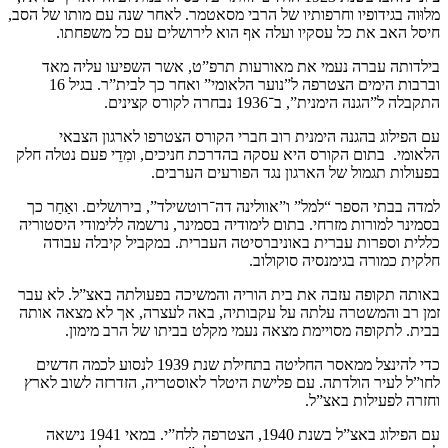
מלוּוה בגידופיו וחרפותיו של הרבי מסאטמר. לאחר שנה עם מותו של הסב,
חיסל האב את כל עסקיו ועלה אף הוא לירושלים עם כל משפחתו.
בילדותה עברה נעמי את מאורעות תרפ”ט, אשר השפיעו עליה מאד
וברבות הימים הצטרפה ל”נוער הלאומי” ואחר כך לבית”ר. בגיל 16
התקבלה ל”הגנה הימנית”, ב־1936 נבחרה לקורס קצינים.
עם הפילוג בהגנה הימנית רוב חברי הקורס הצטרפו לארגון הצבאי
הלאומי. בתום הקורס היא עסקה בהדרכת חניכים, ומִדֵי פעם נטלה חלק
בפעולות תגמול של הארגון נגד הפורעים הערבים.
למדה בבתי הספר “למל” ו”אוולינה דה־רוטשילד”, בירושלים. ואַחַר כך
בסמינר למורות מזרחי. בתום לימודיה בסמינר, נרשמה ללימודי היסטוריה
כללית וספרות עברית באוניברסיטה העברית. במקביל קיבלה עבודה
חלקית כמורה בגימנסיה סוקולוב.
באותה תקופה עזבה את בית הוריה והמשיכה בפעולתה באצ”ל. לא עבר
זמן רב והמשטרה עלתה על עקבותיה, באה לעצרה, אך לא מצאה אותה
בבית. לתקופה מסויימת מצאה נעמי מקלט בביתו של הרב מימון.
כדי להינצל ממאסר החליטה בתחילת שנת 1939 לנסוע לכמה חדשים
לחו”ל לעיר הולדתה. עם פלישת היטלר לאוסטריה, הזדרזה לשוב לארץ
וחזרה לפעילות באצ”ל.
עם הפילוג באצ”ל בשנת 1940, הצטרפה ללח”י. במאי 1941 נישאה