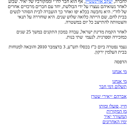
לחברה,
יעקב אורנשטיין
, אף הוא חבר לח”י וממקורביו של יאיר. שבוע
לאחר נשואיהם נעצרו על ידי הבולשת, יחד עם חברים מרכזיים אחרים
של לח”י. היא נחבשה בכלא יפו ואחר כך הועברה לבית הסוהר לנשים
בבית לחם, שם הייתה כלואה שלוש שנים. היא שוחררה על תנאי
והצטוותה להתייצב כל יום במשטרה.
לאחר הקמת מדינת ישראל, עבדה במכון התקנים במשך 25 שנים
כמזכירה וספרנית. לנעמי שתי בנות.
נעמי נפטרה ביום כ”ז בכסלו תש”ע, 3 בדצמבר 2010 והובאה למנוחות
בבית העלמין ירקון.
הדפסה
מי אנחנו
מי אנחנו
תשלום דמי חבר
אברהם ״יאיר״ שטרן
חייו, פועלו ומותו
מן המקורות
המשורר יאיר
ימיו האחרונים