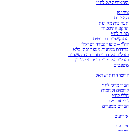
היסטוריה של לח”י
ציר זמן
מאמרים
תערוכות מקוונות
הרקע ההיסטורי
מבנה לח״י
התנקשויות בבריטים
לח”י – סיפור גבורה ישראלי
בריחות ממחנות מעצר ובתי כלא
פעולות על דרכי תחבורה ותקשורת
פעולות על מבנים ומרכזי שלטון
משפטים
לוחמי חרות ישראל
חברי מרכז לח״י
לוחמים ולוחמות
חללי לח״י
גולי אפריקה
חברים מספרים
אירועים
אירועים