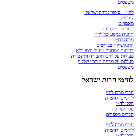
משפטים
לח”י – סיפור גבורה ישראלי
ציר זמן
מאמרים
תערוכות מקוונות
תחנות במסע של לח״י
מבנה לח״י
התנקשויות בבריטים
בריחות ממחנות מעצר ובתי כלא
פעולות על דרכי תחבורה ותקשורת
פעולות על מבנים ומרכזי שלטון
משפטים
לוחמי חרות ישראל
חברי מרכז לח״י
לוחמים ולוחמות
חללי לח״י
גולי אפריקה
חברים מספרים
חברי מרכז לח״י
לוחמים ולוחמות
חללי לח״י