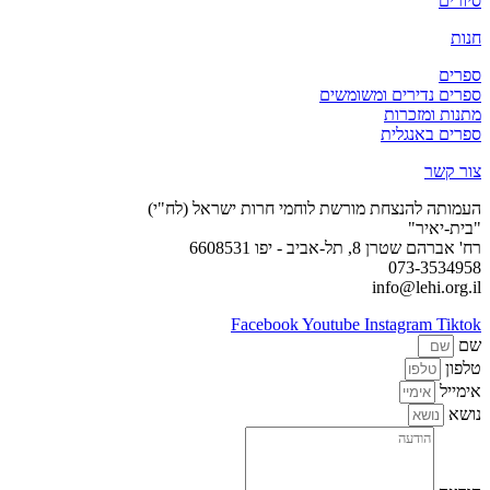
סיורים
חנות
ספרים
ספרים נדירים ומשומשים
מתנות ומזכרות
ספרים באנגלית
צור קשר
העמותה להנצחת מורשת לוחמי חרות ישראל (לח"י)
"בית-יאיר"
רח' אברהם שטרן 8, תל-אביב - יפו 6608531
073-3534958
info@lehi.org.il
Facebook
Youtube
Instagram
Tiktok
שם
טלפון
אימייל
נושא