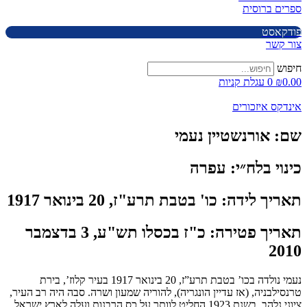
ספרים ברוסית
פודקאסט
צור קשר
חיפוש
0.00
₪
0
עגלת קניות
אינדקס איזכורים
שם:
אורנשטיין נעמי
כינוי בלח״י:
עפרה
תאריך לידה:
כו' בטבת תרע"ז, 20 בינואר 1917
תאריך פטירה:
כ"ז בכסלו תש"ע, 3 בדצמבר
2010
נעמי נולדה בכו’ בטבת תרע”ז, 20 בינואר 1917 בעיר קלוז’, בירת
טרנסילבניה, (אז עדיין הונגריה), להוריה שמעון ושרה. סבה היה רב העיר,
ציוני נלהב. בשנת 1923 החליט לוותר על כס הרבנות ועלה לארץ ישראל,