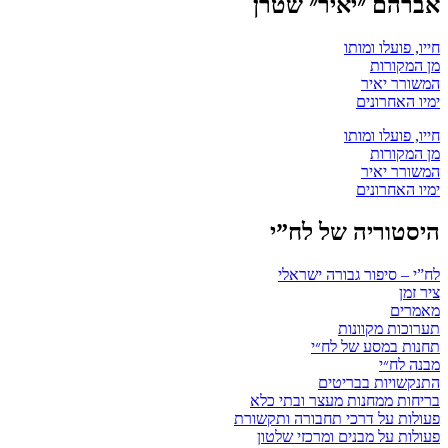
אברהם ״יאיר״ שטרן
חייו, פועלו ומותו
מן המקורות
המשורר יאיר
ימיו האחרונים
חייו, פועלו ומותו
מן המקורות
המשורר יאיר
ימיו האחרונים
היסטוריה של לח”י
לח”י – סיפור גבורה ישראלי
ציר זמן
מאמרים
תערוכות מקוונות
תחנות במסע של לח״י
מבנה לח״י
התנקשויות בבריטים
בריחות ממחנות מעצר ובתי כלא
פעולות על דרכי תחבורה ותקשורת
פעולות על מבנים ומרכזי שלטון