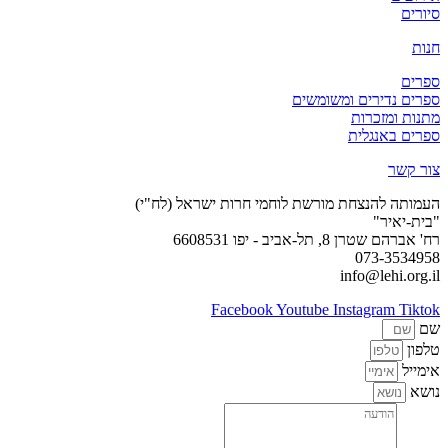
סיורים
חנות
ספרים
ספרים נדירים ומשומשים
מתנות ומזכרות
ספרים באנגלית
צור קשר
העמותה להנצחת מורשת לוחמי חרות ישראל (לח"י)
"בית-יאיר"
רח' אברהם שטרן 8, תל-אביב - יפו 6608531
073-3534958
info@lehi.org.il
Facebook
Youtube
Instagram
Tiktok
שם
טלפון
אימייל
נושא