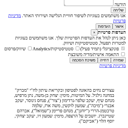
הודעה
שליחה
אנו משתמשים בעוגיות לשיפור חוויית הגלישה ושירותי האתר.
מדיניות
פרטיות
אישור
העדפות
העדפות פרטיות
×
כאן ניתן לנהל את העדפות הפרטיות שלך. אנו משתמשים בעוגיות
למטרות תפעול, סטטיסטיקות ושיווק.
פונקציונלי (תמיד פעיל)
סטטיסטיקות/Analytics
שיווק/פרסום
התאמה אישית/מדיה משובצת
שמירה
דחייה
משיכת הסכמה
מדיניות פרטיות
מדיניות פרטיות
עצורים נחים בהאזנה לפטיפון ובקריאת עיתון לח"י "מברק"
במחנה גילגיל. על המיטות, מימין: יצחק בן-משה, נתן מרפיש,
מנחם שיף, יעקב שלפר-נרדימון ("צור"), פנחס גינוסר, יעקב
אבנרי ("מיכה"), שמעון לוקשין, משה ארז, שלמה
טרכטמן-הררי ("יוחנן"), מנחם פריימן ("שמואל"), אברהם
שטיינברג. יושבים על הרצפה, מימין: שמעון זיו, יעקב יצחקי,
יוסף הלוי ("אביקם").