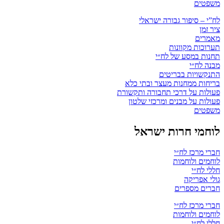
משפטים
לח”י – סיפור גבורה ישראלי
ציר זמן
מאמרים
תערוכות מקוונות
תחנות במסע של לח״י
מבנה לח״י
התנקשויות בבריטים
בריחות ממחנות מעצר ובתי כלא
פעולות על דרכי תחבורה ותקשורת
פעולות על מבנים ומרכזי שלטון
משפטים
לוחמי חרות ישראל
חברי מרכז לח״י
לוחמים ולוחמות
חללי לח״י
גולי אפריקה
חברים מספרים
חברי מרכז לח״י
לוחמים ולוחמות
חללי לח״י