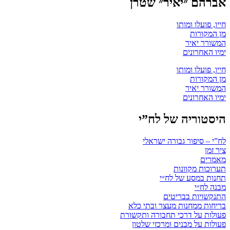
אברהם ״יאיר״ שטרן
חייו, פועלו ומותו
מן המקורות
המשורר יאיר
ימיו האחרונים
חייו, פועלו ומותו
מן המקורות
המשורר יאיר
ימיו האחרונים
היסטוריה של לח”י
לח”י – סיפור גבורה ישראלי
ציר זמן
מאמרים
תערוכות מקוונות
תחנות במסע של לח״י
מבנה לח״י
התנקשויות בבריטים
בריחות ממחנות מעצר ובתי כלא
פעולות על דרכי תחבורה ותקשורת
פעולות על מבנים ומרכזי שלטון