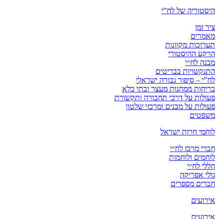
היסטוריה של לח”י
ציר זמן
מאמרים
תערוכות מקוונות
הרקע ההיסטורי
מבנה לח״י
התנקשויות בבריטים
לח”י – סיפור גבורה ישראלי
בריחות ממחנות מעצר ובתי כלא
פעולות על דרכי תחבורה ותקשורת
פעולות על מבנים ומרכזי שלטון
משפטים
לוחמי חרות ישראל
חברי מרכז לח״י
לוחמים ולוחמות
חללי לח״י
גולי אפריקה
חברים מספרים
אירועים
אירועים