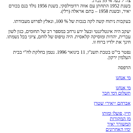
צה”ל בעל % 55 נכות.
בשנת 1952 התחתן עם אווה רדומילסקי, בשנת 1956 נולד בנם בכורם
יאיר, ובשנת 1958 – בִתם אראלה (רלי).
בעקבות ניתוח קשה לקה בנכות של % 100, ונאלץ לפרוש מעבודתו.
יעקב היה אינטליגנטי ובעל ידע נרחב במספר רב של תחומים, כגון לשון
עברית, יהדות ומוסיקה קלאסית. היה טיפוס של לוחם, ציוני בכל נשמתו.
חינך את ילדיו ברוח זו.
נפטר בי”ט בטבת תשנ”ו, 11 בינואר 1996. נטמן בחלקת לח”י בבית
העלמין ירקון.
הדפסה
מי אנחנו
מי אנחנו
תשלום דמי חבר
אברהם ״יאיר״ שטרן
חייו, פועלו ומותו
מן המקורות
המשורר יאיר
ימיו האחרונים