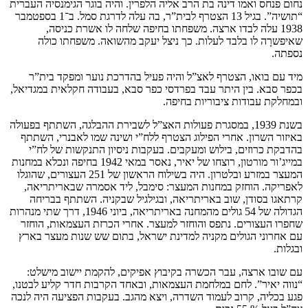
נחום פנחס ואמו דינה בת הרב אליה הלפרין. והיה בוגר הגימנסיה העברית
“תושיה”. בגיל 13 הצטרף לבית”ר, בה עלה לדרגת סמל. ב־1 בספטמבר
1938 עלה לבדו ארצה. משפחתו בחיפה שלחה לו אשרת כניסה,
שאיפשרָה לו בלבד לעלות. כך ניצל יעקב מהשואה. משפחתו כולה
נספתה.
מיד עם בואו, הצטרף לאצ”ל והיה פעיל בהדרכת נוער ומפקד בית”ר
בכפר סבא. בין היתר עבד בפרדסי כפר סבא, בעבודה חקלאית במגדיאל,
ובמחלקת עבודות ציבוריות בחיפה.
בשנת 1939, במסגרת פעולות האצ”ל לשבירת ההבלגה, השתתף בפעולה
באיזור השרון. אחרי הפילוג הצטרף ללח”י ושינה שמו לאבנרי, השתתף
בהדבקת כרוזים, בילוש ומעקבים. בעקבות ניסיון התנקשות של לח”י
במייג’ור מורטון, רוצחו של יאיר, נאסר במאי 1942 בחיפה ונכלא במחנות
המעצר במזרע ובלטרון. היה בשילוח הראשון של 251 העצורים, שהוגלו
לאפריקה. הוחזק במחנות המעצר: סימבל, ליד אסמרה שבאריתריאה,
קרתאגו בסודן, שוב באריתריאה, ובגילגיל שבקניה. השתתף בבריחה
הגדולה של 54 גולים מהמחנה באריתריאה, ביוני 1946, דרך שתי מנהרות
שחפרו העצורים. נתפס והוחזר למעצר. אחרי הכרזת העצמאות, הוחזר
עם אחרוני הגולים מקניה למדינת ישראל, בתום שש שנות מעצר בארץ
ובגלות.
עם שובו ארצה, עבר הכשרה בקיבוץ אפיקים, להקמת יישוב מישלט:
“נווה יאיר”. לחם במלחמת העצמאות, ובאחד הקרבות חדר קליע לבטנו,
פגע בכליה, קרוב לעמוד השדרה, ויצא מהגב. בעקבות הפציעה היה לנכה