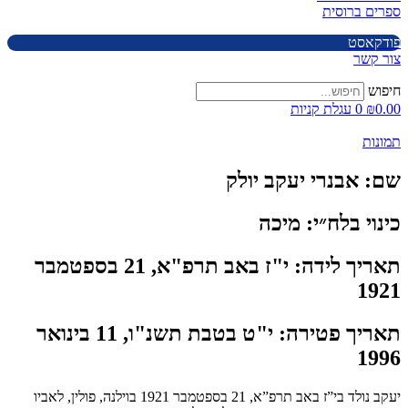
ספרים ברוסית
פודקאסט
צור קשר
חיפוש
0.00
₪
0
עגלת קניות
תמונות
שם:
אבנרי יעקב יולק
כינוי בלח״י:
מיכה
תאריך לידה:
י"ז באב תרפ"א, 21 בספטמבר
1921
תאריך פטירה:
י"ט בטבת תשנ"ו, 11 בינואר
1996
יעקב נולד בי”ז באב תרפ”א, 21 בספטמבר 1921 בוילנה, פולין, לאביו