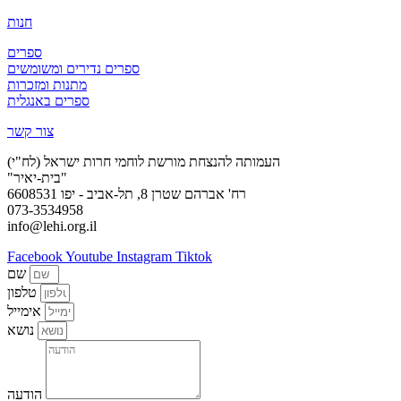
חנות
ספרים
ספרים נדירים ומשומשים
מתנות ומזכרות
ספרים באנגלית
צור קשר
העמותה להנצחת מורשת לוחמי חרות ישראל (לח"י)
"בית-יאיר"
רח' אברהם שטרן 8, תל-אביב - יפו 6608531
073-3534958
info@lehi.org.il
Facebook
Youtube
Instagram
Tiktok
שם
טלפון
אימייל
נושא
הודעה