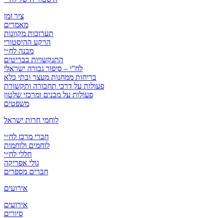
ציר זמן
מאמרים
תערוכות מקוונות
הרקע ההיסטורי
מבנה לח״י
התנקשויות בבריטים
לח”י – סיפור גבורה ישראלי
בריחות ממחנות מעצר ובתי כלא
פעולות על דרכי תחבורה ותקשורת
פעולות על מבנים ומרכזי שלטון
משפטים
לוחמי חרות ישראל
חברי מרכז לח״י
לוחמים ולוחמות
חללי לח״י
גולי אפריקה
חברים מספרים
אירועים
אירועים
סיורים