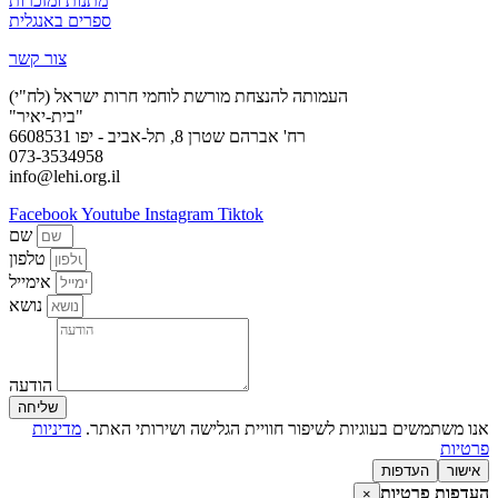
מתנות ומזכרות
ספרים באנגלית
צור קשר
העמותה להנצחת מורשת לוחמי חרות ישראל (לח"י)
"בית-יאיר"
רח' אברהם שטרן 8, תל-אביב - יפו 6608531
073-3534958
info@lehi.org.il
Facebook
Youtube
Instagram
Tiktok
שם
טלפון
אימייל
נושא
הודעה
שליחה
אנו משתמשים בעוגיות לשיפור חוויית הגלישה ושירותי האתר.
מדיניות
פרטיות
אישור
העדפות
העדפות פרטיות
×