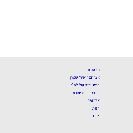
מי אנחנו
אברהם ״יאיר״ שטרן
היסטוריה של לח”י
לוחמי חרות ישראל
אירועים
חנות
צור קשר